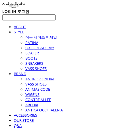
LOG IN
로그인
ABOUT
STYLE
작은 사이즈 빅세일
PATINA
OXFORD&DERBY
LOAFER
BOOTS
SNEAKERS
VASS SHOES
BRAND
ANDRES SENDRA
VASS SHOES
ANIMAS CODE
WIGÉNS
CONTRE ALLEE
ARCURI
ANTICA OCCHIALERIA
ACCESSORIES
OUR STORE
Q&A