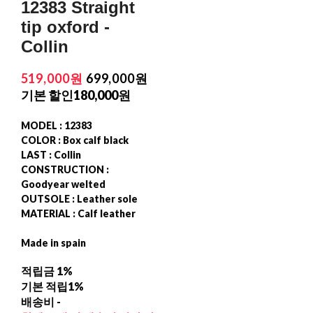
12383 Straight
tip oxford -
Collin
519,000원
699,000원
기본 할인
180,000원
MODEL : 12383
COLOR : Box calf black
LAST : Collin
CONSTRUCTION :
Goodyear welted
OUTSOLE : Leather sole
MATERIAL : Calf leather
Made in spain
적립금
1%
기본 적립
1%
배송비
-