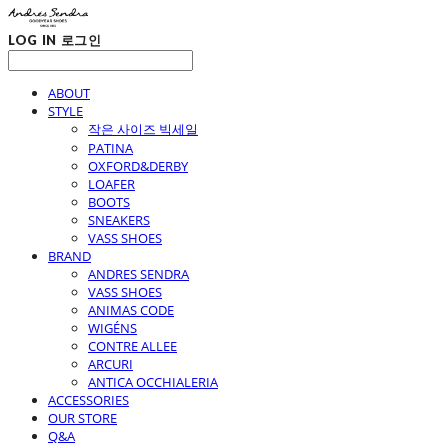
LOG IN
로그인
ABOUT
STYLE
작은 사이즈 빅세일
PATINA
OXFORD&DERBY
LOAFER
BOOTS
SNEAKERS
VASS SHOES
BRAND
ANDRES SENDRA
VASS SHOES
ANIMAS CODE
WIGÉNS
CONTRE ALLEE
ARCURI
ANTICA OCCHIALERIA
ACCESSORIES
OUR STORE
Q&A