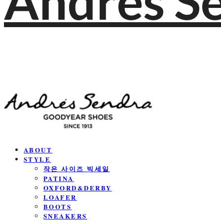
Andres S
ABOUT
STYLE
작은 사이즈 빅세일
PATINA
OXFORD&DERBY
LOAFER
BOOTS
SNEAKERS