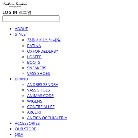
LOG IN
로그인
ABOUT
STYLE
작은 사이즈 빅세일
PATINA
OXFORD&DERBY
LOAFER
BOOTS
SNEAKERS
VASS SHOES
BRAND
ANDRES SENDRA
VASS SHOES
ANIMAS CODE
WIGÉNS
CONTRE ALLEE
ARCURI
ANTICA OCCHIALERIA
ACCESSORIES
OUR STORE
Q&A