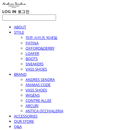
LOG IN
로그인
ABOUT
STYLE
작은 사이즈 빅세일
PATINA
OXFORD&DERBY
LOAFER
BOOTS
SNEAKERS
VASS SHOES
BRAND
ANDRES SENDRA
ANIMAS CODE
VASS SHOES
WIGÉNS
CONTRE ALLEE
ARCURI
ANTICA OCCHIALERIA
ACCESSORIES
OUR STORE
Q&A