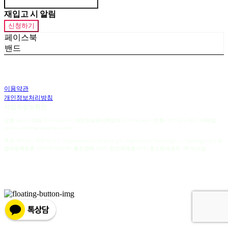
재입고 시 알림
신청하기
페이스북
밴드
이용약관
개인정보처리방침
사업자정보확인
상호: pulse | 대표: Kim seon mi | 개인정보관리책임자: Kim tae yeon | 전화: 02-558-6482 | 이메일:
andres-sendrakorea@naver.com
주소: 4Floor / 403 ,44-21, Jingeononam-ro 86beon-gil, Jingeon-eup, Namyangju-si, Gyeonggi-do | 사
업자등록번호:
855-05-02679
| 통신판매:
2025-진건퇴계원-071
| 호스팅제공자: (주)식스샵