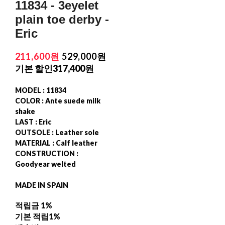
11834 - 3eyelet
plain toe derby -
Eric
211,600원
529,000원
기본 할인
317,400원
MODEL : 11834
COLOR : Ante suede milk
shake
LAST : Eric
OUTSOLE : Leather sole
MATERIAL : Calf leather
CONSTRUCTION :
Goodyear welted
MADE IN SPAIN
적립금
1%
기본 적립
1%