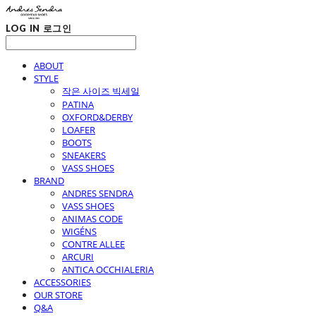
LOG IN
로그인
ABOUT
STYLE
작은 사이즈 빅세일
PATINA
OXFORD&DERBY
LOAFER
BOOTS
SNEAKERS
VASS SHOES
BRAND
ANDRES SENDRA
VASS SHOES
ANIMAS CODE
WIGÉNS
CONTRE ALLEE
ARCURI
ANTICA OCCHIALERIA
ACCESSORIES
OUR STORE
Q&A