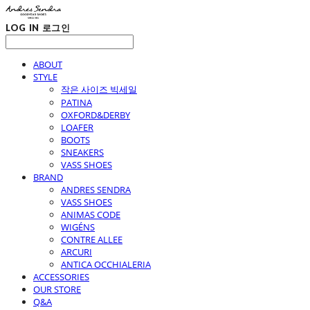
LOG IN
로그인
ABOUT
STYLE
작은 사이즈 빅세일
PATINA
OXFORD&DERBY
LOAFER
BOOTS
SNEAKERS
VASS SHOES
BRAND
ANDRES SENDRA
VASS SHOES
ANIMAS CODE
WIGÉNS
CONTRE ALLEE
ARCURI
ANTICA OCCHIALERIA
ACCESSORIES
OUR STORE
Q&A