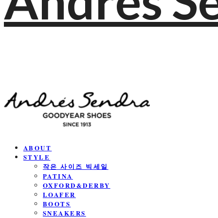
Andres S
ABOUT
STYLE
작은 사이즈 빅세일
PATINA
OXFORD&DERBY
LOAFER
BOOTS
SNEAKERS