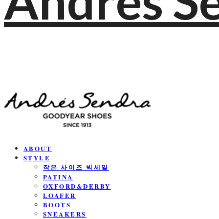
Andres S
ABOUT
STYLE
작은 사이즈 빅세일
PATINA
OXFORD&DERBY
LOAFER
BOOTS
SNEAKERS