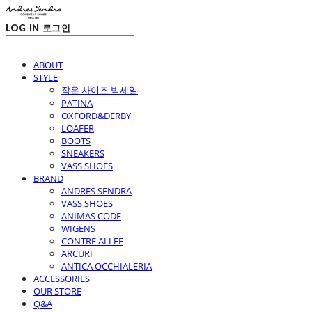
LOG IN
로그인
ABOUT
STYLE
작은 사이즈 빅세일
PATINA
OXFORD&DERBY
LOAFER
BOOTS
SNEAKERS
VASS SHOES
BRAND
ANDRES SENDRA
VASS SHOES
ANIMAS CODE
WIGÉNS
CONTRE ALLEE
ARCURI
ANTICA OCCHIALERIA
ACCESSORIES
OUR STORE
Q&A