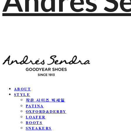
Andres S
ABOUT
STYLE
작은 사이즈 빅세일
PATINA
OXFORD&DERBY
LOAFER
BOOTS
SNEAKERS