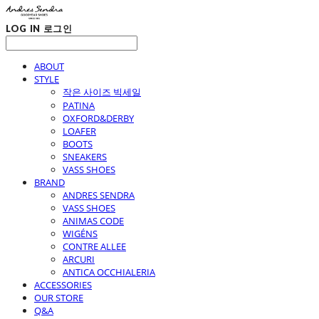
LOG IN
로그인
ABOUT
STYLE
작은 사이즈 빅세일
PATINA
OXFORD&DERBY
LOAFER
BOOTS
SNEAKERS
VASS SHOES
BRAND
ANDRES SENDRA
VASS SHOES
ANIMAS CODE
WIGÉNS
CONTRE ALLEE
ARCURI
ANTICA OCCHIALERIA
ACCESSORIES
OUR STORE
Q&A