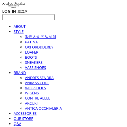
LOG IN
로그인
ABOUT
STYLE
작은 사이즈 빅세일
PATINA
OXFORD&DERBY
LOAFER
BOOTS
SNEAKERS
VASS SHOES
BRAND
ANDRES SENDRA
ANIMAS CODE
VASS SHOES
WIGÉNS
CONTRE ALLEE
ARCURI
ANTICA OCCHIALERIA
ACCESSORIES
OUR STORE
Q&A