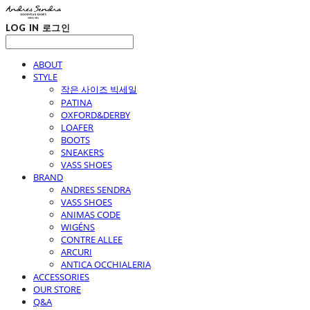
LOG IN
로그인
ABOUT
STYLE
작은 사이즈 빅세일
PATINA
OXFORD&DERBY
LOAFER
BOOTS
SNEAKERS
VASS SHOES
BRAND
ANDRES SENDRA
VASS SHOES
ANIMAS CODE
WIGÉNS
CONTRE ALLEE
ARCURI
ANTICA OCCHIALERIA
ACCESSORIES
OUR STORE
Q&A