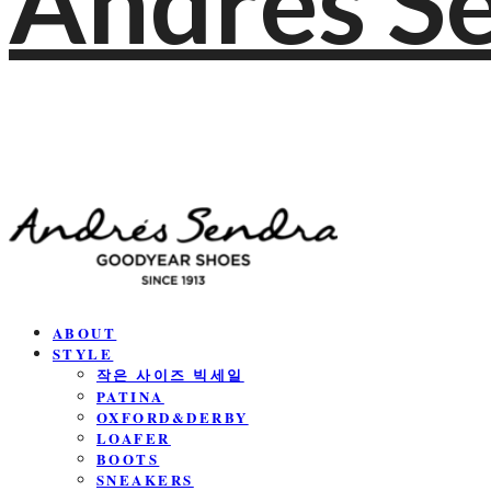
Andres S
ABOUT
STYLE
작은 사이즈 빅세일
PATINA
OXFORD&DERBY
LOAFER
BOOTS
SNEAKERS