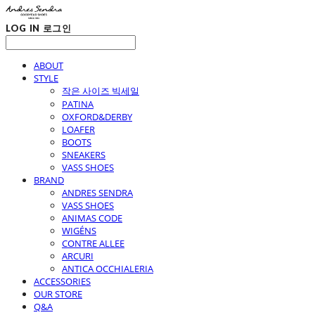
LOG IN
로그인
ABOUT
STYLE
작은 사이즈 빅세일
PATINA
OXFORD&DERBY
LOAFER
BOOTS
SNEAKERS
VASS SHOES
BRAND
ANDRES SENDRA
VASS SHOES
ANIMAS CODE
WIGÉNS
CONTRE ALLEE
ARCURI
ANTICA OCCHIALERIA
ACCESSORIES
OUR STORE
Q&A