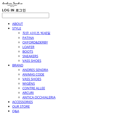
LOG IN
로그인
ABOUT
STYLE
작은 사이즈 빅세일
PATINA
OXFORD&DERBY
LOAFER
BOOTS
SNEAKERS
VASS SHOES
BRAND
ANDRES SENDRA
ANIMAS CODE
VASS SHOES
WIGÉNS
CONTRE ALLEE
ARCURI
ANTICA OCCHIALERIA
ACCESSORIES
OUR STORE
Q&A